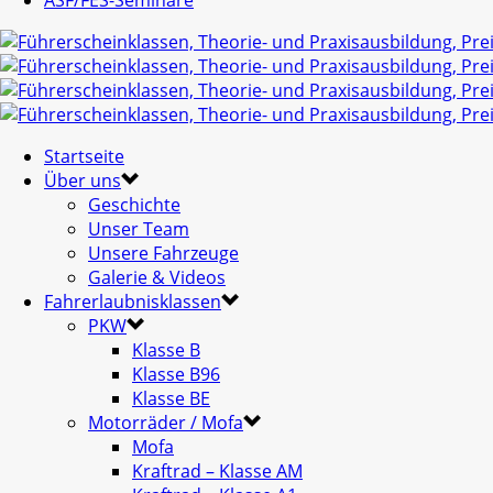
ASF/FES-Seminare
Startseite
Über uns
Geschichte
Unser Team
Unsere Fahrzeuge
Galerie & Videos
Fahrerlaubnisklassen
PKW
Klasse B
Klasse B96
Klasse BE
Motorräder / Mofa
Mofa
Kraftrad – Klasse AM