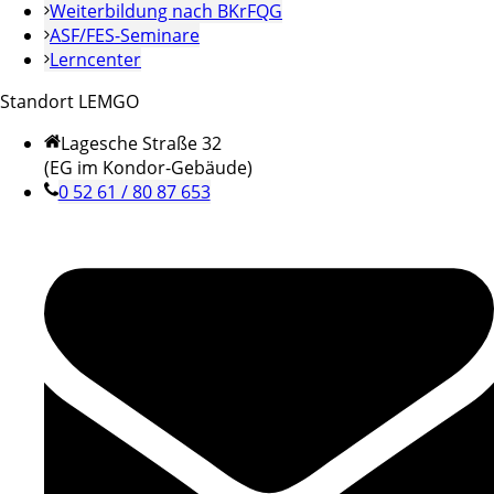
Weiterbildung nach BKrFQG
ASF/FES-Seminare
Lerncenter
Standort LEMGO
Lagesche Straße 32
(EG im Kondor-Gebäude)
0 52 61 / 80 87 653