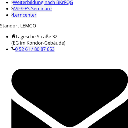
Weiterbildung nach BKrFQG
ASF/FES-Seminare
Lerncenter
Standort LEMGO
Lagesche Straße 32
(EG im Kondor-Gebäude)
0 52 61 / 80 87 653